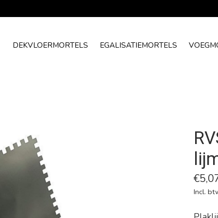
DEKVLOERMORTELS
EGALISATIEMORTELS
VOEGM
RV
li
€5,0
Incl. bt
Plakli