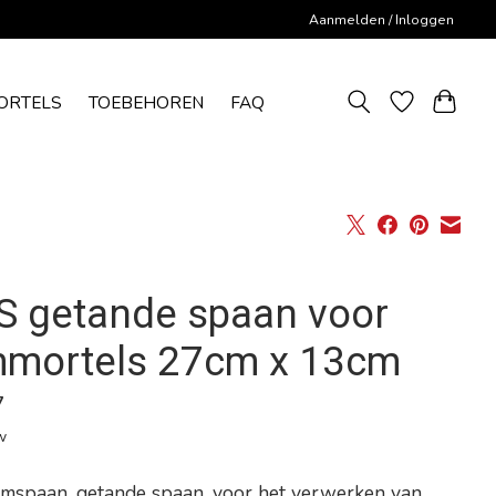
Aanmelden / Inloggen
ORTELS
TOEBEHOREN
FAQ
S getande spaan voor
jmmortels 27cm x 13cm
7
w
jmspaan, getande spaan, voor het verwerken van