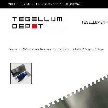
OPGELET: ZOMERSLUITING VAN 13/07 tot 03/08/2026 !
TEGELLIJMEN
Home
/
RVS getande spaan voor lijmmortels 27cm x 13cm
Product image slideshow Items