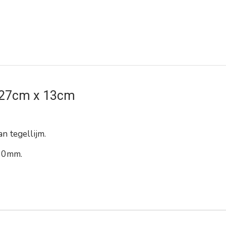
s 27cm x 13cm
n tegellijm.
 10mm.