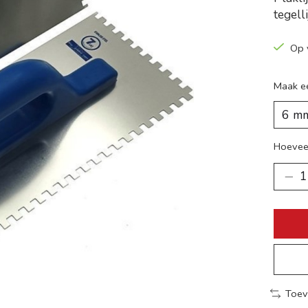
tegelli
Op 
Maak e
Hoevee
Toev