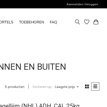
Aanmelden / Inloggen
ORTELS
TOEBEHOREN
FAQ
INNEN EN BUITEN
Sorteren op
Laagste prijs
5 producten
Tegellijm (NHL) ADH. CAL 25kg