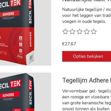
Natuurlijke tegellijm / m
voor het leggen van tradi
voegen in oude tegels.
De beoordeling van dit p
€27,67
Opties bekijken
Tegellijm Adhere
Vervormbaar gel- tegelli
een romige en vloeibare t
van grote keramische teg
zowel binnen als buiten.