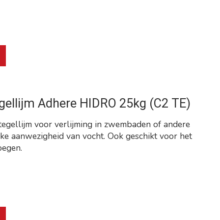
roduct is
0
van de 5
ellijm Adhere HIDRO 25kg (C2 TE)
egellijm voor verlijming in zwembaden of andere
ke aanwezigheid van vocht. Ook geschikt voor het
oegen.
roduct is
0
van de 5