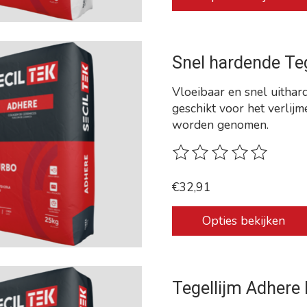
Snel hardende Te
Vloeibaar en snel uithar
geschikt voor het verlijm
worden genomen.
De beoordeling van dit p
€32,91
Opties bekijken
Tegellijm Adhere