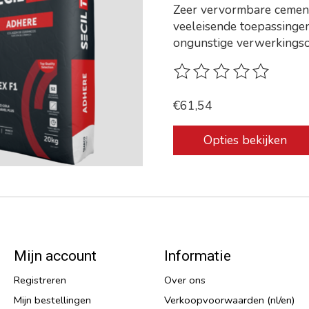
Zeer vervormbare cement
veeleisende toepassingen
ongunstige verwerkings
De beoordeling van dit p
€61,54
Opties bekijken
Mijn account
Informatie
Registreren
Over ons
Mijn bestellingen
Verkoopvoorwaarden (nl/en)