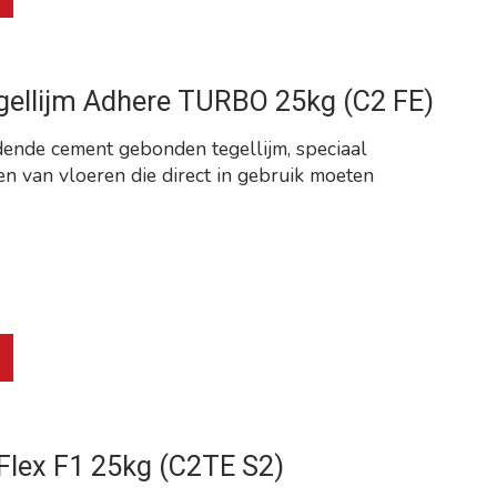
gellijm Adhere TURBO 25kg (C2 FE)
dende cement gebonden tegellijm, speciaal
en van vloeren die direct in gebruik moeten
roduct is
0
van de 5
 Flex F1 25kg (C2TE S2)