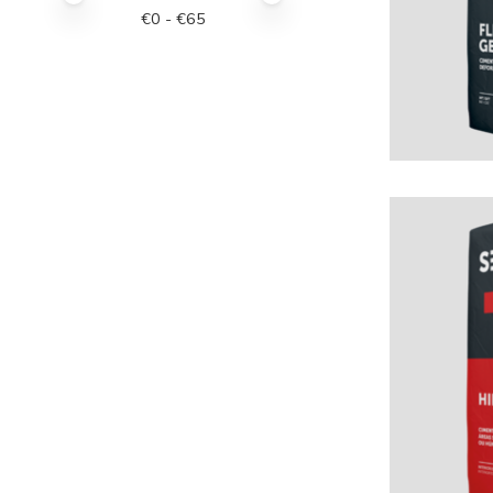
€
0
- €
65