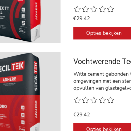
De beoordeling van dit p
€29,42
Opties bekijken
Vochtwerende Teg
Witte cement gebonden t
omgevingen met een ster
opvullen van glastegelv
De beoordeling van dit p
€29,42
Opties bekijken