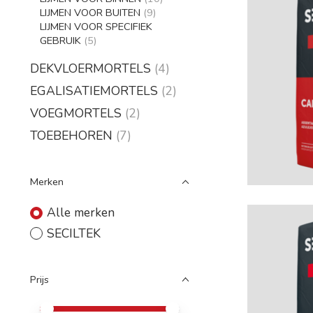
LIJMEN VOOR BUITEN
(9)
LIJMEN VOOR SPECIFIEK
GEBRUIK
(5)
DEKVLOERMORTELS
(4)
EGALISATIEMORTELS
(2)
VOEGMORTELS
(2)
TOEBEHOREN
(7)
Merken
Alle merken
SECILTEK
Prijs
Minimale prijswaarde
Price maximum value