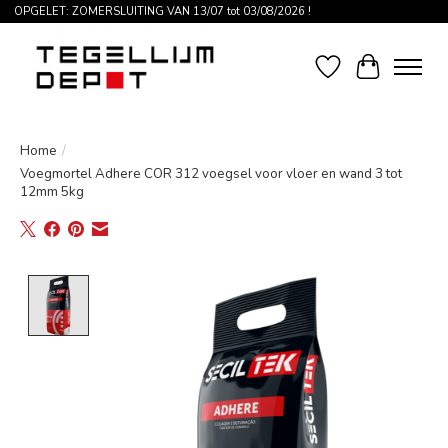
OPGELET: ZOMERSLUITING VAN 13/07 tot 03/08/2026 !
Verlanglijst
Winkelwag
Home
/
Voegmortel Adhere COR 312 voegsel voor vloer en wand 3 tot
12mm 5kg
Product image slideshow Items